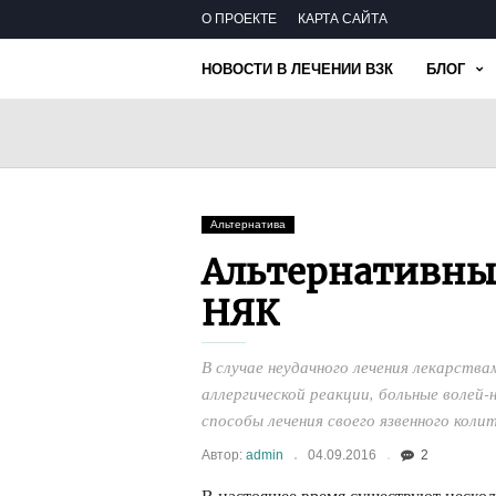
О ПРОЕКТЕ
КАРТА САЙТА
НОВОСТИ В ЛЕЧЕНИИ ВЗК
БЛОГ
Альтернатива
Альтернативны
НЯК
В случае неудачного лечения лекарств
аллергической реакции, больные воле
способы лечения своего язвенного колит
Автор:
admin
04.09.2016
2
В настоящее время существуют нескол