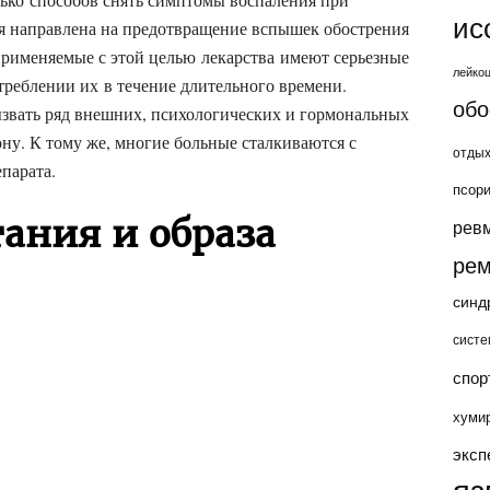
ис
ия направлена на предотвращение вспышек обострения
применяемые с этой целью лекарства имеют серьезные
лейко
реблении их в течение длительного времени.
обо
ызвать ряд внешних, психологических и гормональных
ну. К тому же, многие больные сталкиваются с
отды
парата.
псор
ания и образа
рев
рем
синд
систе
спор
хуми
эксп