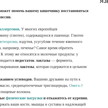
яз
 может помочь вашему кишечнику восстановиться
иссии.
аллергенов
.
У многих европейцев
овину (глютен), содержащуюся в пшенице. Глютен
метеоризма
, вздутия, усугубляя течение язвенного
а, например, печенье? Самое время обратить
. К этому же относятся и молочные продукты: у
недостаток лактазы
людается
— фермента,
лактозы
реваривания
, которая содержится в цельном
ржанием углеводов.
Вашими друзьями на пути к
масло, среднецепочечные триглицериды,
Омега-3
 пищевые волокна.
ные
физические нагрузки
и откажитесь от курения.
ржать ваши кости, мышцы и суставы в надлежащей