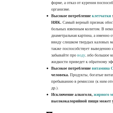
форме, а отказ от курения поспос
организме.
Высокое потребление
клетчатки
НЯК.
Самый верный признак обост
больных язвенным колитом. В неко
диаметральная картина, а именно 
ввиду слишком твердых каловых мас
также поспособствует выведению и
забывайте про
воду
, ибо большое 
жидкости приведет к обратному эф
Высокое потребление
витамина 
человека.
Продукты, богатые вита
пребыванию в ремиссии (к ним отн
др.).
Исключение алкоголя,
жирного м
высококалорийной пищи может у