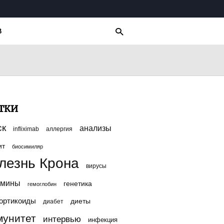
Для любых предложений по сайту:
multikbo@cp9.ru
В
ТКИ
ск
анализы
infliximab
аллергия
ит
биосимиляр
лезнь Крона
вирусы
амины
генетика
гемоглобин
ортикоиды
диеты
диабет
мунитет
интервью
инфекция