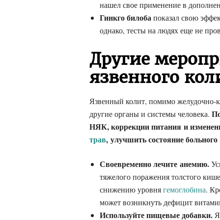
нашел свое применение в дополне
Гинкго билоба
показал свою эффек
однако, тесты на людях еще не про
Другие меропр
язвенного кол
Язвенный колит, помимо желудочно-к
По
другие органы и системы человека.
НЯК, коррекции питания и изменен
трав
, улучшить состояние больног
Своевременно лечите анемию.
Ус
тяжелого поражения толстого кише
снижению уровня
гемоглобина
. К
может возникнуть дефицит витами
Используйте пищевые добавки.
Я