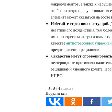
макроэлементов, а также к наруше
особенно остро прочувствовать все
элемента может сказаться на росте
Избегайте стрессовых ситуаций.
Д
негативного воздействия, тем бол
именно стресс зачастую и являетс
качестве
антистрессовых упражне
предотвращении рецидивов.
Лекарства могут спровоцировать
нестероидные противовоспалитель
рецидивами язвенного колита. Про
НПВС.
5
5
4
/
(
голоса
)
Поделиться