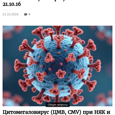
21.10.16
21.10.2016
4
Общие вопросы
Цитомегаловирус (ЦМВ, CMV) при НЯК и