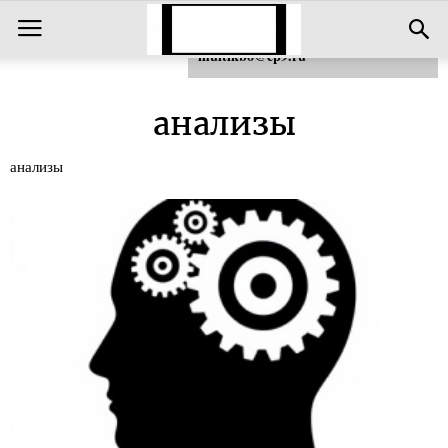
Для любых предложений по сайту:
multikbo@cp9.ru
анализы
анализы