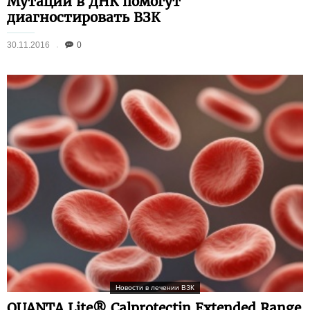
Мутации в ДНК помогут
диагностировать ВЗК
30.11.2016
0
Новости в лечении ВЗК
QUANTA Lite® Calprotectin Extended Range