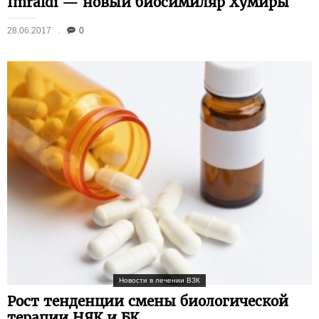
Imraldi — новый биосимиляр Хумиры
28.06.2017
0
Новости в лечении ВЗК
Рост тенденции смены биологической
терапии НЯК и БК