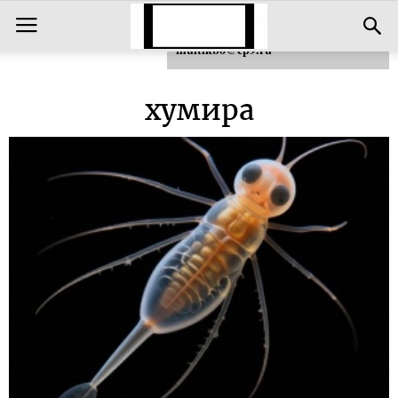
Для любых предложений по сайту:
multikbo@cp9.ru
хумира