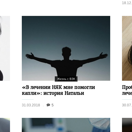
18.12
Жизнь с ВЗК
«В лечении НЯК мне помогли
Про
капли»: история Натальи
леч
31.03.2018
5
30.07