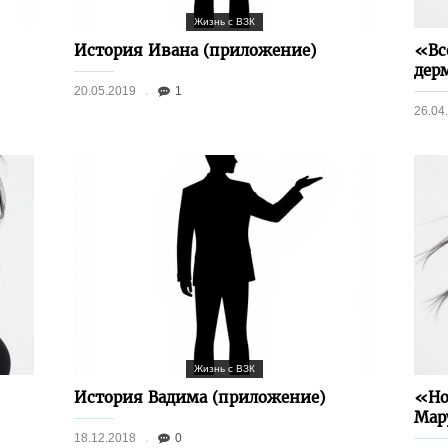
Жизнь с ВЗК
История Ивана (приложение)
«Вс
дер
20.05.2019
1
26.04
Жизнь с ВЗК
История Вадима (приложение)
«Но
Мар
18.12.2018
0