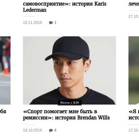
самовосприятие»: история Karis
леч
Lederman
27.10
15.11.2016
1
Жизнь с ВЗК
ебя
«Спорт помогает мне быть в
«Я 
ремиссии»: история Brendan Wills
исто
18.10.2016
4
17.10