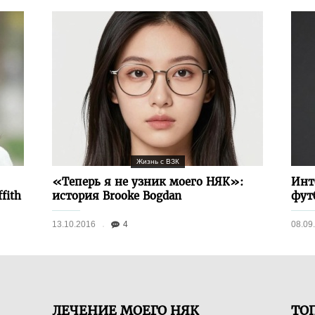
Жизнь с ВЗК
«Теперь я не узник моего НЯК»:
Инт
fith
история Brooke Bogdan
фут
13.10.2016
4
08.09
ЛЕЧЕНИЕ МОЕГО НЯК
ТОП