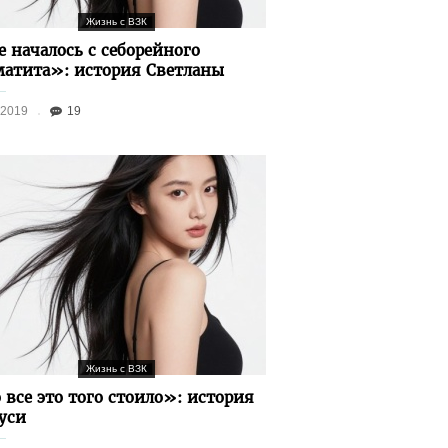
Жизнь с ВЗК
е началось с себорейного
матита»: история Светланы
.2019
19
Жизнь с ВЗК
 все это того стоило»: история
уси