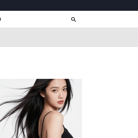
Для любых предложений по сайту:
multikbo@cp9.ru
В