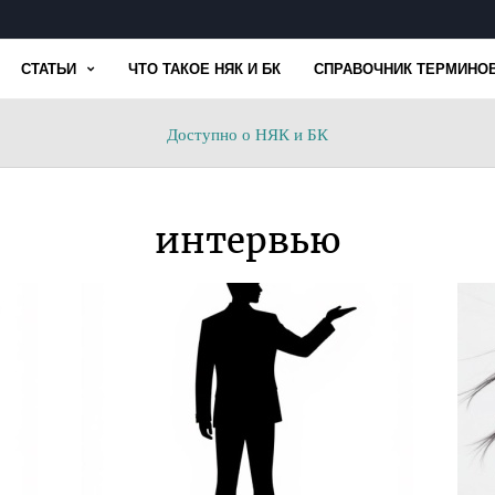
СТАТЬИ
ЧТО ТАКОЕ НЯК И БК
СПРАВОЧНИК ТЕРМИНО
Доступно
Доступно о НЯК и БК
о
НЯК
и
интервью
БК