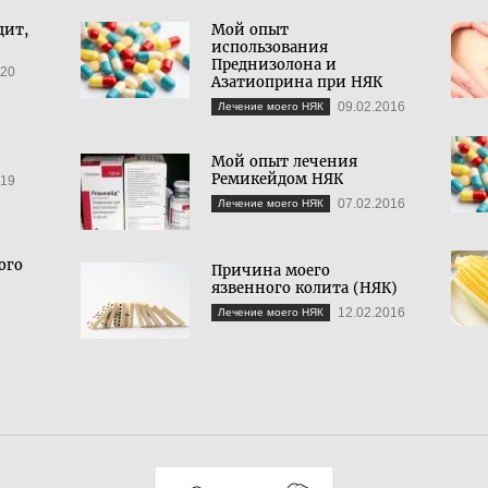
дит,
Мой опыт
использования
Преднизолона и
020
Азатиоприна при НЯК
09.02.2016
Лечение моего НЯК
Мой опыт лечения
Ремикейдом НЯК
019
07.02.2016
Лечение моего НЯК
ого
Причина моего
язвенного колита (НЯК)
12.02.2016
Лечение моего НЯК