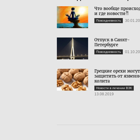
Что вообще происхо
и где новости?!
30.01.2
Повседневность
Отпуск в Санкт-
Петербурге
01.10.2
Повседневность
Грецкие орехи могут
защитить от язвенн
колита
Новости в лечении ВЗК
13.08.2019