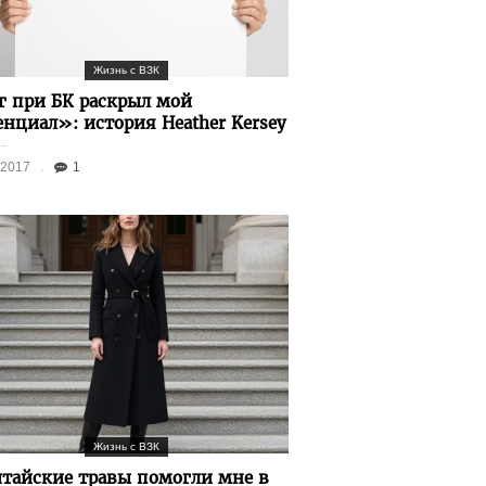
Жизнь с ВЗК
г при БК раскрыл мой
енциал»: история Heather Kersey
.2017
1
Жизнь с ВЗК
тайские травы помогли мне в