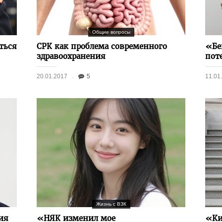
Общие вопросы
ться
СРК как проблема современного
«Бе
здравоохранения
пот
20.01.2017
5
11.01
Жизнь с ВЗК
ия
«НЯК изменил мое
«Ки