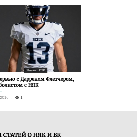
Жизнь с ВЗК
ервью с Дарреном Флетчером,
болистом с НЯК
.2016
1
 СТАТЕЙ О НЯК И БК