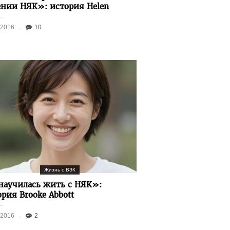
ении НЯК»: история Helen
.2016
10
Жизнь с ВЗК
научилась жить с НЯК»:
рия Brooke Abbott
.2016
2