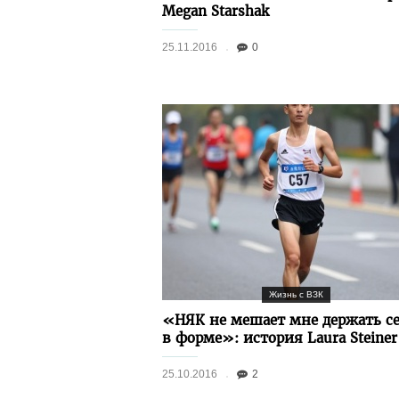
Megan Starshak
25.11.2016
0
Жизнь с ВЗК
«НЯК не мешает мне держать с
в форме»: история Laura Steiner
25.10.2016
2