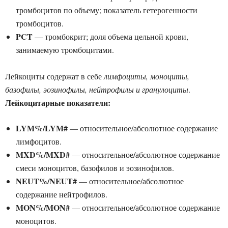
тромбоцитов по объему; показатель гетерогенности
тромбоцитов.
PCT
— тромбокрит; доля объема цельной крови,
занимаемую тромбоцитами.
Лейкоциты содержат в себе
лимфоциты, моноциты,
базофилы, эозинофилы, нейтрофилы и гранулоциты
.
Лейкоцитарные показатели:
LYM%/LYM#
— относительное/абсолютное содержание
лимфоцитов.
MXD%/MXD#
— относительное/абсолютное содержание
смеси моноцитов, базофилов и эозинофилов.
NEUT%/NEUT#
— относительное/абсолютное
содержание нейтрофилов.
MON%/MON#
— относительное/абсолютное содержание
моноцитов.