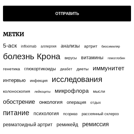
МЕТКИ
5-аск
анализы
артрит
infliximab
аллергия
биосимиляр
болезнь Крона
витамины
вирусы
гемоглобин
иммунитет
генетика
глюкортикоиды
диеты
диабет
исследования
интервью
инфекция
микрофлора
колоноскопия
мысли
лейкоциты
обострение
онкология
операция
отдых
питание
психология
псориаз
рассеянный склероз
ремиссия
ревматоидный артрит
ремикейд