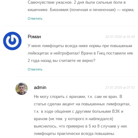
Самочувствие ужасное. 2 дня были сильные боли в
кишечнике. Биохимия (почечная и печеночная) — норма.
Ответить
Роман
26.07.2018 at 01:40
У меня лимфоциты всегда ниже нормы при повышеным
лейкоцитах и нейтрофилах! Врачи в Гнкц поставили няк
2 года назад вы считаете не верно?
Ответить
admin
27.07.2018 at 07:51
Не могу спорить с врачами, т.к. сам не врач. В
статье сделан акцент на повышенных лимфоцитах,
т.к. в ходе общения с другими больными ВЗК и
врачом (не тем. у которого я наблюдался)
выяснилось, что примерно в 5 из 8 случаев у них
лимфоциты практически всегда повышены.