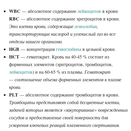
WBC
— абсолютное содержание
лейкоцитов
в крови
RBC
— абсолютное содержание эритроцитов в крови.
Это клетки крови, содержащие
гемоглобин
,
транспортирующие кислород и углекислый газ во все
отделы нашего организма.
HGB
— концентрация
гемоглобина
в
цельной
крови.
HCT
— гематокрит. Кровь на 40-45 % состоит из
форменных элементов (эритроцитов, тромбоцитов,
лейкоцитов
) и на 60-65 % из плазмы.
Гематокрит
— соотношение объема форменных элементов к плазме
крови.
PLT
— абсолютное содержание тромбоцитов в крови.
Тромбоциты представляют собой бесцветные клетки,
задачей которых является «закупоривание» поврежденных
сосудов и предоставление своей поверхности для
ускорения ключевых реакций плазменного свертывания.