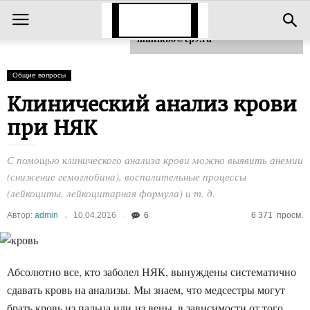
Для любых предложений по сайту:
multikbo@cp9.ru
Общие вопросы
Клинический анализ крови
при НЯК
С помощью клинического анализа крови можно выявить анемии
(снижение гемоглобина), воспалительные процессы
(лейкоциты, лейкоцитарная формула) и т. д.
Автор:
admin
10.04.2016
6
6 371
просм.
Абсолютно все, кто заболел НЯК, вынуждены систематично
сдавать кровь на анализы. Мы знаем, что медсестры могут
брать кровь из пальца или из вены, в зависимости от того,