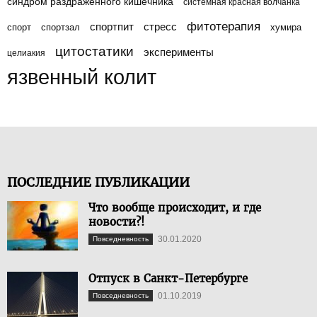
синдром раздраженного кишечника
системная красная волчанка
фитотерапия
спортпит
стресс
спорт
спортзал
хумира
цитостатики
эксперименты
целиакия
язвенный колит
ПОСЛЕДНИЕ ПУБЛИКАЦИИ
Что вообще происходит, и где
новости?!
30.01.2020
Повседневность
Отпуск в Санкт-Петербурге
01.10.2019
Повседневность