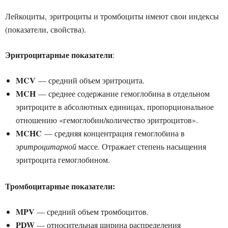
Лейкоциты, эритроциты и тромбоциты имеют свои индексы
(показатели, свойства).
Эритроцитарные показатели
:
MCV
— средний объем эритроцита.
MCH
— среднее содержание гемоглобина в отдельном
эритроците в абсолютных единицах, пропорциональное
отношению «гемоглобин/количество эритроцитов».
MCHC
— средняя концентрация гемоглобина в
эритроцитарной
массе. Отражает степень насыщения
эритроцита гемоглобином.
Тромбоцитарные показатели:
MPV
— средний объем тромбоцитов.
PDW
— относительная ширина распределения