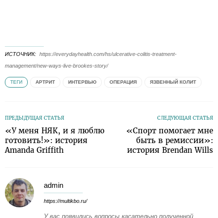
ИСТОЧНИК
https://everydayhealth.com/hs/ulcerative-colitis-treatment-
management/new-ways-live-brookes-story/
ТЕГИ
АРТРИТ
ИНТЕРВЬЮ
ОПЕРАЦИЯ
ЯЗВЕННЫЙ КОЛИТ
ПРЕДЫДУЩАЯ СТАТЬЯ
СЛЕДУЮЩАЯ СТАТЬЯ
«У меня НЯК, и я люблю
«Спорт помогает мне
готовить!»: история
быть в ремиссии»:
Amanda Griffith
история Brendan Wills
admin
https://multikbo.ru/
У вас появились вопросы касательно полученной