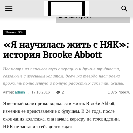
Для любых предложений по сайту:
multikbo@cp9.ru
Жизнь с ВЗК
«Я научилась жить с НЯК»:
история Brooke Abbott
Несмотря на перенесенную операцию и другие трудности,
связанные с язвенным колитом, девушка твердо настроена
прожить полноценную и полную радостных событий жизнь.
Автор:
admin
17.10.2016
2
1 375
просм.
Язвенный колит резко ворвался в жизнь Brooke Abbott,
изменив ее представление о будущем. В 24 года, после
окончания колледжа, она начала карьеру на телевидении.
НЯК не заставил себя долго ждать.