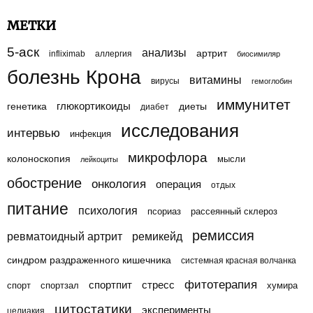
МЕТКИ
5-аск
анализы
артрит
infliximab
аллергия
биосимиляр
болезнь Крона
витамины
вирусы
гемоглобин
иммунитет
генетика
глюкортикоиды
диеты
диабет
исследования
интервью
инфекция
микрофлора
колоноскопия
мысли
лейкоциты
обострение
онкология
операция
отдых
питание
психология
псориаз
рассеянный склероз
ремиссия
ревматоидный артрит
ремикейд
синдром раздраженного кишечника
системная красная волчанка
фитотерапия
спортпит
стресс
спорт
спортзал
хумира
цитостатики
эксперименты
целиакия