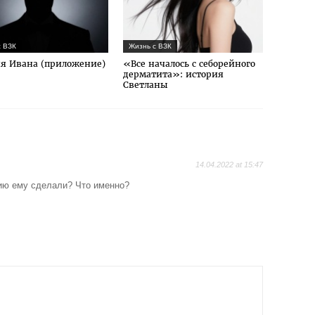
с ВЗК
Жизнь с ВЗК
я Ивана (приложение)
«Все началось с себорейного
дерматита»: история
Светланы
14.04.2022 at 15:47
ию ему сделали? Что именно?