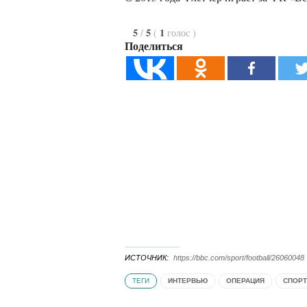
5
5
1
/
(
голос
)
Поделиться
ИСТОЧНИК
https://bbc.com/sport/football/26060048
ТЕГИ
ИНТЕРВЬЮ
ОПЕРАЦИЯ
СПОРТ