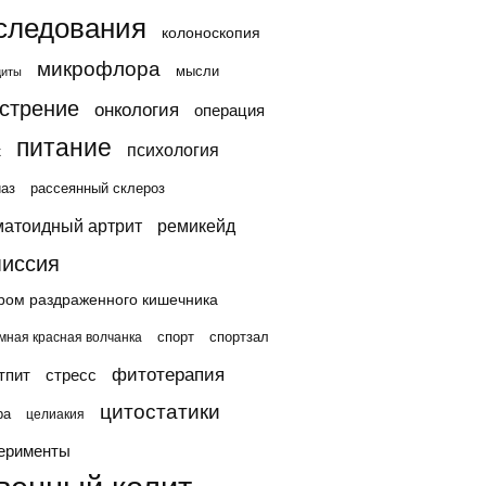
следования
колоноскопия
микрофлора
мысли
циты
стрение
онкология
операция
питание
психология
х
иаз
рассеянный склероз
матоидный артрит
ремикейд
иссия
ром раздраженного кишечника
спорт
спортзал
мная красная волчанка
фитотерапия
тпит
стресс
цитостатики
ра
целиакия
ерименты