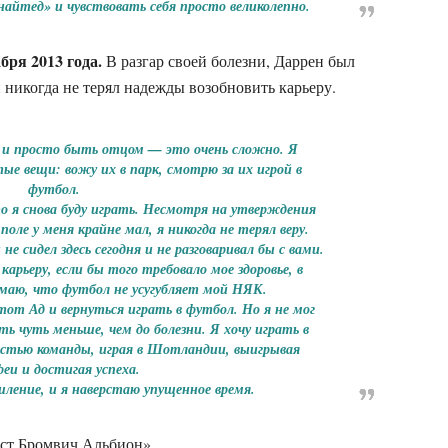
айтед» и чувствовать себя просто великолепно.
бря 2013 года.
В разгар своей болезни, Даррен был
н никогда не терял надежды возобновить карьеру.
, и просто быть отцом — это очень сложно. Я
тые вещи: вожу их в парк, смотрю за их игрой в
футбол.
что я снова буду играть. Несмотря на утверждения
поле у меня крайне мал, я никогда не терял веру.
 не сидел здесь сегодня и не разговаривал бы с вами.
карьеру, если бы того требовало мое здоровье, в
маю, что футбол не усугубляет мой НЯК.
этот Ад и вернуться играть в футбол. Но я не мог
ть чуть меньше, чем до болезни. Я хочу играть в
астью команды, играя в Шотландии, выигрывая
еи и достигая успеха.
ление, и я наверстаю упущенное время.
ест Бромвич Альбион».