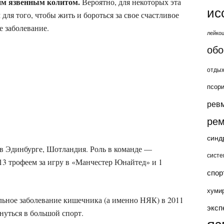
им язвенным колитом.
Вероятно, для некоторых эта
ис
для того, чтобы жить и бороться за свое счастливое
е заболевание.
лейко
обо
отды
псор
рев
рем
синд
 в Эдинбурге, Шотландия. Роль в команде —
систе
13 трофеем за игру в «Манчестер Юнайтед» и 1
спор
хуми
льное заболевание кишечника (а именно НЯК) в 2011
эксп
рнуться в большой спорт.