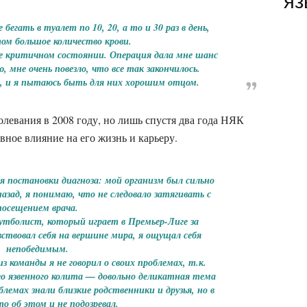
яз
егать в туалет по 10, 20, а то и 30 раз в день,
ом большое количество крови.
же критичном состоянии.
Операция
дала мне шанс
, мне очень повезло, что все так закончилось.
и, и я пытаюсь быть для них хорошим отцом.
олевания в 2008 году, но лишь спустя два года НЯК
вное влияние на его жизнь и карьеру.
я постановки диагноза: мой организм был сильно
назад, я понимаю, что не следовало затягивать с
посещением врача.
утболист, который играет в Премьер-Лиге за
ствовал себя на вершине мира, я ощущал себя
непобедимым.
из команды я не говорил о своих проблемах, т.к.
о язвенного колита — довольно деликатная тема
блемах знали близкие родственники и друзья, но в
то об этом и не подозревал.