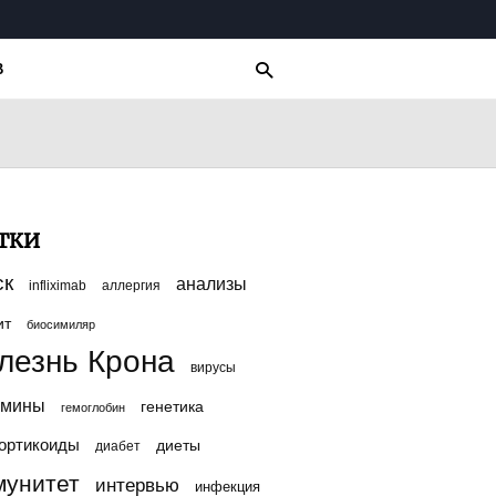
Для любых предложений по сайту:
multikbo@cp9.ru
В
ТКИ
ск
анализы
infliximab
аллергия
ит
биосимиляр
лезнь Крона
вирусы
амины
генетика
гемоглобин
ортикоиды
диеты
диабет
мунитет
интервью
инфекция