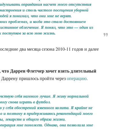
ридумывать оправдания насчет моего отсутствия
 настроения и столь частого посещения уборной
дей я понимал, что они мне не верят.
своих проблемах, и когда это стало достоянием
истинное облегчение. Я понял, что это — один из
 поступков за всю мою жизнь.
оследние два месяца сезона 2010-11 годов и далее
, что Даррен Флетчер хочет взять длительный
а Даррену пришлось пройти через
операцию
.
увствую себя намного лучше. Я живу нормальной
огу снова играть в футбол.
ю у себя обострений язвенного колита. Я крайне не
это и поэтому я придерживаюсь рекомендаций моего
ты, лекарств и общего образа жизни.
операция мне поможет. Однако, она позволила мне