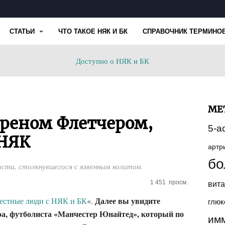
СТАТЬИ
ЧТО ТАКОЕ НЯК И БК
СПРАВОЧНИК ТЕРМИНО
Доступно
Доступно о НЯК и БК
о
НЯК
и
БК
МЕ
реном Флетчером,
5-а
 НЯК
артр
бо
ста, столкнувшегося с язвенным колитом.
1 451
просм.
вит
Далее вы увидите
естные люди с НЯК и БК
«.
глюк
ра, футболиста «Манчестер Юнайтед», который по
им