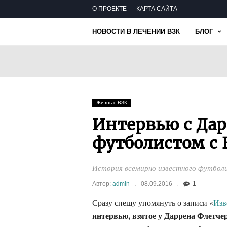
О ПРОЕКТЕ
КАРТА САЙТА
НОВОСТИ В ЛЕЧЕНИИ ВЗК
БЛОГ
Жизнь с ВЗК
Интервью с Дар
футболистом с
История всемирно известного футболи
Автор:
admin
08.09.2016
1
Сразу спешу упомянуть о записи «
Изв
интервью, взятое у Даррена Флетче